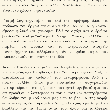
και οι εικόνες παίρνουν άλλες διαστάσεις , παύουν να
είναι στο χώρο της φαντασίας.
Γραφή λογοτεχνική, πέρα από την αφήγηση, όπου τα
πρόσωπα του έργου παύουν να είναι ανώνυμα, γίνονται
άμεσα φιλικά και γνώριμα. Εδώ το αγόρι και ο δράκος
βρίσκονται αντιμέτωποι με το δίλημμα των αξιών! Ώσπου ο
σωματικά ασθενέστερος αποδεικνύεται ο ισχυρός της
παρέας! Το φυσικό και το υπερφυσικό στοιχείο
συνυπάρχουν και αλληλοεπιδρούν με τρόπο μαγικό και
αποκαθιστούν του αγαθού την ιδέα.
Ακούμε τον δράκο να μιλά , να σκέφτεται, να αλλάζει και
να αναγνωρίζει τις ηθικές αξίες του μικρού φίλου του, με
αποτέλεσμα την καθολική του μεταμόρφωση. Από την
πρώτη σελίδα, όπως μας προτρέπει η συγγραφέας
μεταφερόμαστε στο χώρο που καταργεί την βαρύτητα και
αν προσέξουμε λεπτομέρειες του εικαστικού παντρέματος
θα δούμε τον μικρό ήρωα μας υπό το βλέμμα της σοφής
κουκουβάγιας να μοιράζεται τον φυσικό χώρο με το φυτικό
βασίλειο και τα έμβια όντα του, όπου και απλόχερα