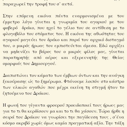
παραχωρεί την τροφή του σ’ αυτά.
Στην επόμενη εικόνα πάντα εναρμονισμένα με τον
έμμετρο λόγο γίνεται η γνωριμία του αγοριού με τον
φοβερό δράκο, που ηχεί το γέλιο του σε αντίθεση με το
φλογοβόλο του στόματος του. Η εικόνα της αθωότητας του
αγοριού μαγεύει τον δράκο και παρά τον αρχικό δισταγμό
του, ο μικρός ήρωας τον εμπιστεύεται άμεσα. Εδώ αρχίζει
να μηδενίζει το βάρος του ο μικρός φίλος μας, γίνεται
παρατηρητής από αέρος και εξερευνητής της Θείας
ομορφιάς του Δημιουργού.
Διαπιστώνει τον κάματο των έμβιων όντων και την ανάγκη
ξεκούρασης ώς το ξημέρωμα. Φτάνουμε λοιπόν στο κάστρο
των υλικών αγαθών που μέχρι εκείνη τη στιγμή ήταν το
ζητούμενο του Δράκου.
Η φωνή του γίγαντα φρουρού προειδοποιεί τους ήρωες μας
για το τι θα κερδίσουν μα και το τι θα χάσουν. Τώρα ήρθε η
σειρά του Δράκου να γνωρίσει την παγίδευση τους , σ’ένα
κόσμο ακριβό χωρίς όμως καμία πραγματική αξία. Την τάξη