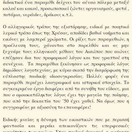
διδακτικό ένα παραμύθι δείχνει τον αέναο πόλεμο μεταξύ
καλού και κακού, προσωποποιεί ζώντες οργανισμούς, φυτά ,
ποτάμια, νεράιδες, δράκους κ.τ.λ.
Ο αλληγορικός τρόπος της εξιστόρησης, ειδικά με ποιητικό
λυρικό τρόπο όπως της Χρύσας, αποδίδει βαθιά νοήματα και
εικόνες με λαμπερά χρώματα. Οι ρίζες των παραμυθιών, η
προέλευση τους, χάνονται στο παρελθόν και ας μην
ξεχνάμε τους ελληνικούς μύθους του Αισώπου που αιώνες
επέζησαν δια του προφορικού λόγου και του γραπτού στη
συνέχεια. Τα παραμύθια ξεκίνησαν ως προφορικός λόγος
δημώδους λογοτεχνίας, με κύριο σκοπό την διαμόρφωση της
εύπλαστης παιδικής ιδιοσυγκρασίας. Πολλές φορές ένα
παραμύθι περιέχει λαογραφικά και ιστορικά στοιχεία. Το
συγκεκριμένο έργο διαφέρει από τα συνήθη του είδους, μια
που ο ομοιοκατάληκτος λόγος έχει την μαγεία της ποίησης,
που από την δεκαετία του ’50 έχει χαθεί. Να όμως που η
συγγραφέας με αξιοσύνη το επαναφέρει!
Ειδικής μνείας η δύναμη των εικαστικών που με περισσή
φαντασία και μεράκι απεικονίζουν τις υπερφυσικές
ικανότητες των ηρώων. Στον παιδικό ψυχισμό, η αφήγηση