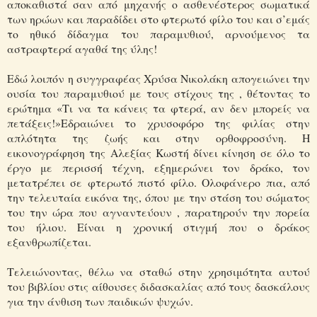
αποκαθιστά σαν από μηχανής ο ασθενέστερος σωματικά
των ηρώων και παραδίδει στο φτερωτό φίλο του και σ’εμάς
το ηθικό δίδαγμα του παραμυθιού, αρνούμενος τα
αστραφτερά αγαθά της ύλης!
Εδώ λοιπόν η συγγραφέας Χρύσα Νικολάκη απογειώνει την
ουσία του παραμυθιού με τους στίχους της , θέτοντας το
ερώτημα «Τι να τα κάνεις τα φτερά, αν δεν μπορείς να
πετάξεις!»Εδραιώνει το χρυσοφόρο της φιλίας στην
απλότητα της ζωής και στην ορθοφροσύνη. Η
εικονογράφηση της Αλεξίας Κωστή δίνει κίνηση σε όλο το
έργο με περισσή τέχνη, εξημερώνει τον δράκο, τον
μετατρέπει σε φτερωτό πιστό φίλο. Ολοφάνερο πια, από
την τελευταία εικόνα της, όπου με την στάση του σώματος
του την ώρα που αγναντεύουν , παρατηρούν την πορεία
του ήλιου. Είναι η χρονική στιγμή που ο δράκος
εξανθρωπίζεται.
Τελειώνοντας, θέλω να σταθώ στην χρησιμότητα αυτού
του βιβλίου στις αίθουσες διδασκαλίας από τους δασκάλους
για την άνθιση των παιδικών ψυχών.